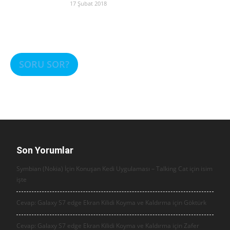
17 Şubat 2018
SORU SOR?
Son Yorumlar
Symbian (Nokia) İçin Konuşan Kedi Uygulaması – Talking Cat için
isim
işte
Cevap: Galaxy S7 edge Ekran Kilidi Koyma ve Kaldırma için
Göktürk
Cevap: Galaxy S7 edge Ekran Kilidi Koyma ve Kaldırma için
Zafer