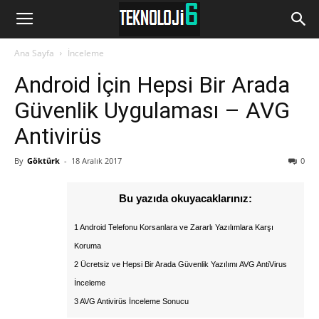
www.Teknoloji6.com
Ana Sayfa
İnceleme
Android İçin Hepsi Bir Arada
Güvenlik Uygulaması – AVG
Antivirüs
By
Göktürk
-
18 Aralık 2017
0
Bu yazıda okuyacaklarınız:
1 Android Telefonu Korsanlara ve Zararlı Yazılımlara Karşı
Koruma
2 Ücretsiz ve Hepsi Bir Arada Güvenlik Yazılımı AVG AntiVirus
İnceleme
3 AVG Antivirüs İnceleme Sonucu