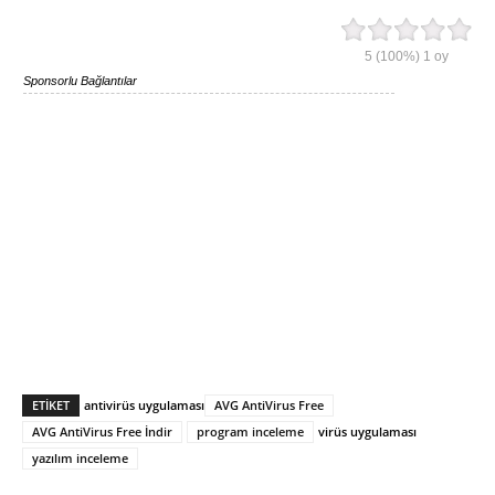
5
(100%)
1
oy
Sponsorlu Bağlantılar
ETIKET
antivirüs uygulaması
AVG AntiVirus Free
AVG AntiVirus Free İndir
program inceleme
virüs uygulaması
yazılım inceleme