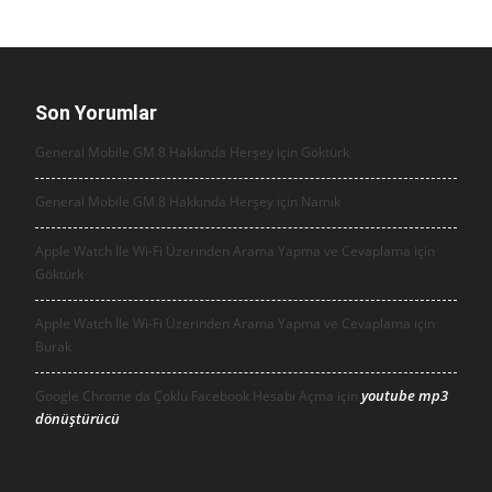
Son Yorumlar
General Mobile GM 8 Hakkında Herşey için
Göktürk
General Mobile GM 8 Hakkında Herşey için
Namık
Apple Watch İle Wi-Fi Üzerinden Arama Yapma ve Cevaplama için
Göktürk
Apple Watch İle Wi-Fi Üzerinden Arama Yapma ve Cevaplama için
Burak
youtube mp3
Google Chrome da Çoklu Facebook Hesabı Açma için
dönüştürücü