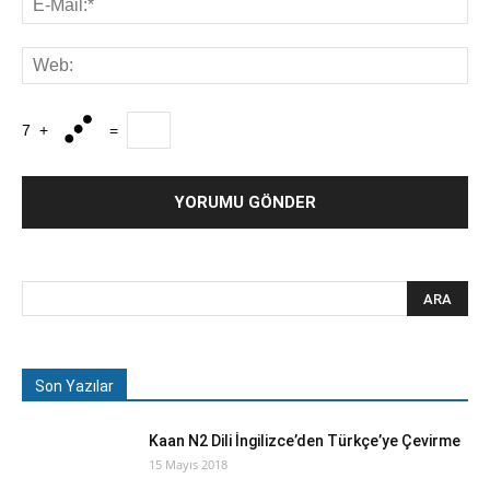
7
+
=
Son Yazılar
Kaan N2 Dili İngilizce’den Türkçe’ye Çevirme
15 Mayıs 2018