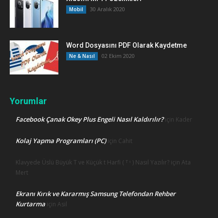
30 Aralık 2020
Mobil
Word Dosyasını PDF Olarak Kaydetme
02 Ekim 2020
Ne & Nasıl
Yorumlar
Facebook Çanak Okey Plus Engeli Nasıl Kaldırılır?
için
Kader
Kolaj Yapma Programları (PC)
için
Cahit
Klavyede Üslü Büyük T ve Küçük t Harfi ( ᵀ ᵗ ) Nasıl Yazılır? için
Ata
Mert
Ekranı Kırık ve Kararmış Samsung Telefondan Rehber
Kurtarma
için
Asil