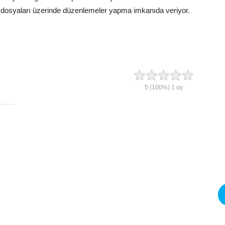
s dosyaları üzerinde düzenlemeler yapma imkanıda veriyor.
5
(100%)
1
oy