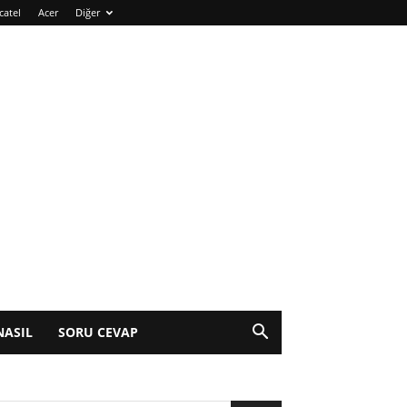
catel
Acer
Diğer
NASIL
SORU CEVAP