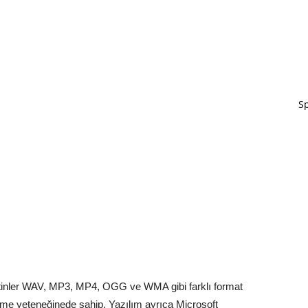
Sp
metinler WAV, MP3, MP4, OGG ve WMA gibi farklı format
ilme yeteneğinede sahip. Yazılım ayrıca Microsoft