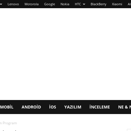
Lenovo
Motorola
Google
Nokia
HTC
BlackBerry
Xiaomi
Al
MOBIL
ANDROID
IOS
YAZILIM
İNCELEME
NE & 
yan Program