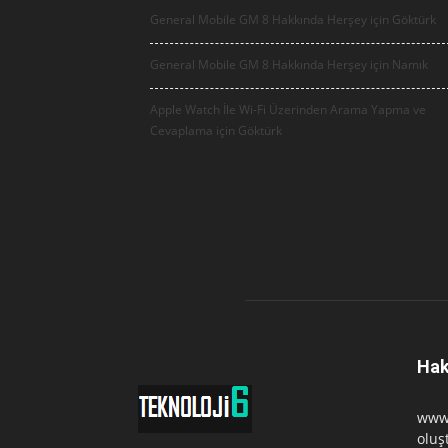
General Mobile GM 8 Hakkında Herşey için
Göktürk
General Mobile GM 8 Hakkında Herşey için
Namık
Apple Watch İle Wi-Fi Üzerinden Arama Yapma ve
Cevaplama için
Göktürk
Hak
www.
oluş