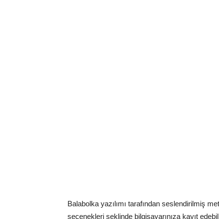
Balabolka yazılımı tarafından seslendirilmiş 
seçenekleri şeklinde bilgisayarınıza kayıt edeb