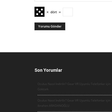
×
dört
=
Son Yorumlar
Oculus Nasıl İndirilir? Gear VR Uyumlu Telefonlar için
Göktürk
Oculus Nasıl İndirilir? Gear VR Uyumlu Telefonlar için
ibrahim ARADANOĞLU