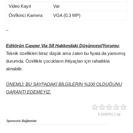
Video Kayıt
Var
Ön/İkinci Kamera
VGA (0.3 MP)
–
Editörün Casper Via S8 Hakkındaki Düşüncesi/Yorumu
;
Teknik özellikleri biraz düşük ama zaten bu fiyata da yansımış
durumda. Özellikle çocukların ihtiyaçları için rahatlıkla
alınabilir.
ÖNEMLİ: BU SAYFADAKİ BİLGİLERİN %100 OLDUĞUNU
GARANTİ EDEMEYİZ.
5
(100%)
1
oy
Sponsorlu Bağlantılar