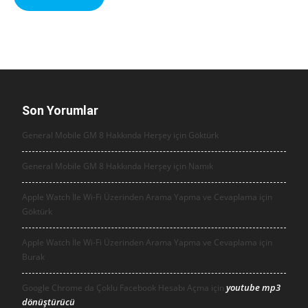
Son Yorumlar
General Mobile GM 8 Hakkında Herşey için
Göktürk
General Mobile GM 8 Hakkında Herşey için
Namık
Apple Watch İle Wi-Fi Üzerinden Arama Yapma ve Cevaplama için
Göktürk
Apple Watch İle Wi-Fi Üzerinden Arama Yapma ve Cevaplama için
Burak
youtube mp3
Google Chrome da Çoklu Facebook Hesabı Açma için
dönüştürücü