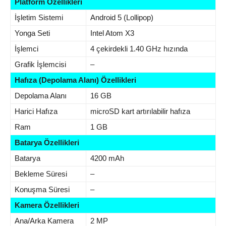
Platform Özellikleri
İşletim Sistemi
Android 5 (Lollipop)
Yonga Seti
Intel Atom X3
İşlemci
4 çekirdekli 1.40 GHz hızında
Grafik İşlemcisi
–
Hafıza (Depolama Alanı) Özellikleri
Depolama Alanı
16 GB
Harici Hafıza
microSD kart artırılabilir hafıza
Ram
1 GB
Batarya Özellikleri
Batarya
4200 mAh
Bekleme Süresi
–
Konuşma Süresi
–
Kamera Özellikleri
Ana/Arka Kamera
2 MP