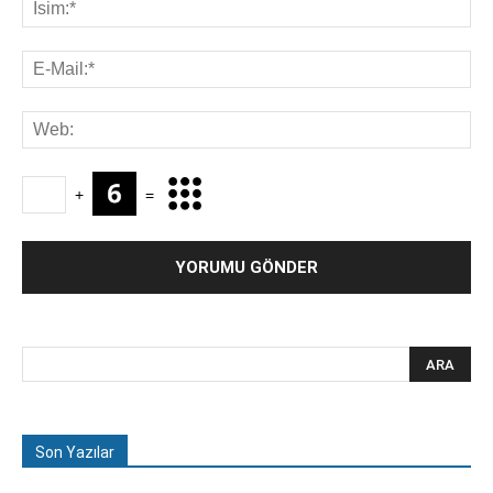
+
=
Son Yazılar