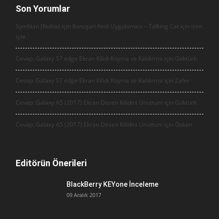
Son Yorumlar
Symbian (Nokia) İçin Konuşan Kedi Uygulaması – Talking Cat için
isim
işte
Cevap: Galaxy S7 edge Ekran Kilidi Koyma ve Kaldırma için
Göktürk
Cevap: Galaxy S7 edge Ekran Kilidi Koyma ve Kaldırma için
Zafer
Cevap: Galaxy A5 (2017) Ekran Desen Kilidini Unuttum için
Göktürk
Cevap: Galaxy A5 (2017) Ekran Desen Kilidini Unuttum için
Özkan
Editörün Önerileri
BlackBerry KEYone İnceleme
09 Aralık 2017