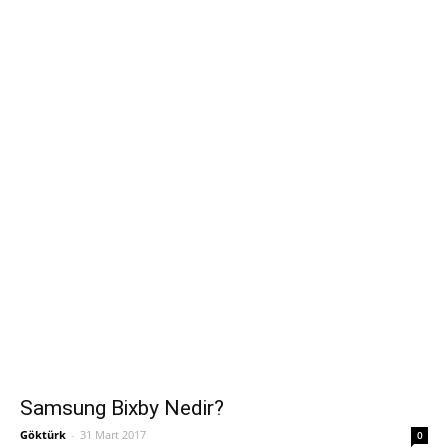
Samsung Bixby Nedir?
Göktürk
-
31 Mart 2017
0