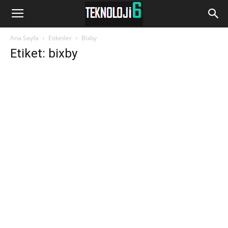
www.Teknoloji6.com
Ana Sayfa
Etiketler
Bixby
Etiket: bixby