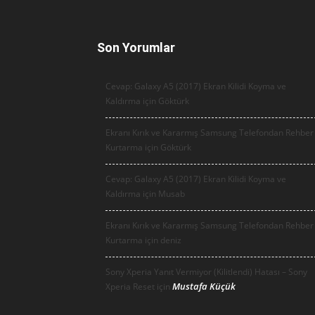
Son Yorumlar
Cevap: Galaxy A5 (2017) Ekran Kilidi Koyma ve
Kaldırma için
Göktürk
Ekranı Kırık ve Kararmış Samsung Telefondan Rehber
Kurtarma için
Göktürk
Cevap: Galaxy A5 (2017) Ekran Kilidi Koyma ve
Kaldırma için
Musab
Ekranı Kırık ve Kararmış Samsung Telefondan Rehber
Kurtarma için
deniz
Sony Xperia Yanıt Vermiyor (Kilitlendi) Hatası – Sony
Mustafa Küçük
Xperia Reset için