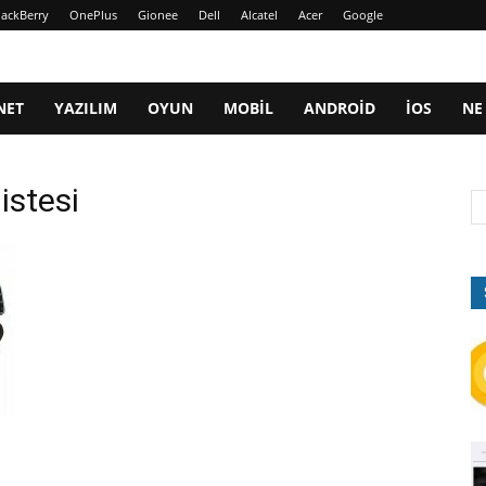
lackBerry
OnePlus
Gionee
Dell
Alcatel
Acer
Google
NET
YAZILIM
OYUN
MOBIL
ANDROID
IOS
NE
listesi