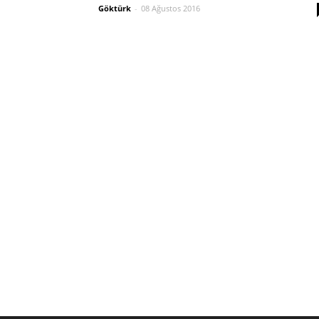
Göktürk
-
08 Ağustos 2016