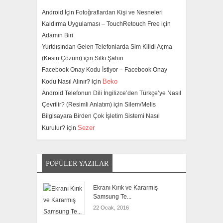
Android İçin Fotoğraflardan Kişi ve Nesneleri
Kaldırma Uygulaması – TouchRetouch Free için
Adamın Biri
Yurtdışından Gelen Telefonlarda Sim Kilidi Açma
(Kesin Çözüm) için
Sıtkı Şahin
Facebook Onay Kodu İstiyor – Facebook Onay
Beko
Kodu Nasıl Alınır? için
Android Telefonun Dili İngilizce’den Türkçe’ye Nasıl
Çevrilir? (Resimli Anlatım) için
Silem/Melis
Bilgisayara Birden Çok İşletim Sistemi Nasıl
Sezer
Kurulur? için
POPÜLER YAZILAR
Ekranı Kırık ve Kararmış
Samsung Te...
22 Ocak, 2016