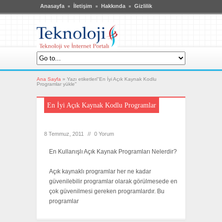
Anasayfa
İletişim
Hakkında
Gizlilik
Ana Sayfa
»
Yazı etiketleri"En İyi Açık Kaynak Kodlu
Programlar yükle"
En İyi Açık Kaynak Kodlu Programlar
8 Temmuz, 2011
//
0 Yorum
En Kullanışlı Açık Kaynak Programları Nelerdir?
Açık kaynaklı programlar her ne kadar
güvenilebilir programlar olarak görülmesede en
çok güvenilmesi gereken programlardır. Bu
programlar