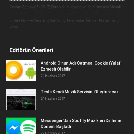
Cevap: Galaxy A5 (2017) Ekran Kilidi Koyma ve Kaldırma için
Musab
Ekranı Kırık ve Kararmış Samsung Telefondan Rehber Kurtarma için
deniz
Editörün Önerileri
Android O’nun Adı Oatmeal Cookie (Yulaf
Ezmesi) Olabilir
24 Haziran 2017
Tesla Kendi Müzik Servisini Oluşturacak
24 Haziran 2017
Messenger’dan Spotify Müzikleri Dinleme
Dönemi Başladı
22 Haziran 2017