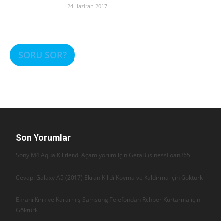
24 Haziran 2017
SORU SOR?
Son Yorumlar
Sony M4 Aqua Kilitlendi Açamıyorum için
GetaBusinessLoan365
Cevap: Galaxy A5 (2017) Ekran Kilidi Koyma ve Kaldırma için
Göktürk
Ekranı Kırık ve Kararmış Samsung Telefondan Rehber Kurtarma için
Göktürk