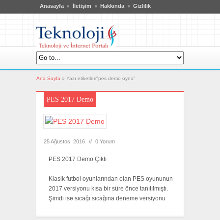
Anasayfa
İletişim
Hakkında
Gizlilik
Ana Sayfa
»
Yazı etiketleri"pes demo oyna"
PES 2017 Demo
25 Ağustos, 2016
//
0 Yorum
PES 2017 Demo Çıktı
Klasik futbol oyunlarından olan PES oyununun
2017 versiyonu kısa bir süre önce tanıtılmıştı.
Şimdi ise sıcağı sıcağına deneme versiyonu