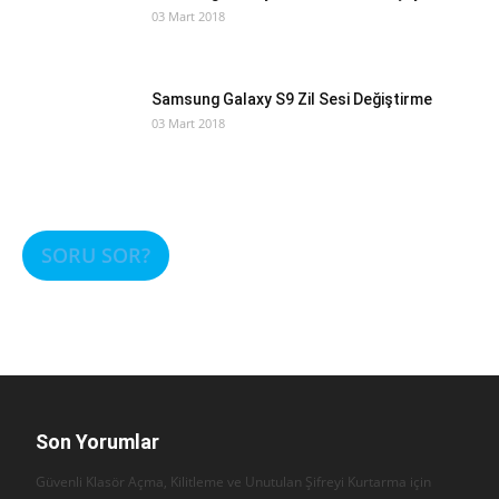
03 Mart 2018
Samsung Galaxy S9 Zil Sesi Değiştirme
03 Mart 2018
SORU SOR?
Son Yorumlar
Güvenli Klasör Açma, Kilitleme ve Unutulan Şifreyi Kurtarma için