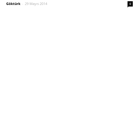
Göktürk
-
29 Mayıs 2014
0