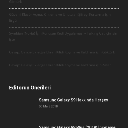
Göktürk
Güvenli Klasör Açma, Kilitleme ve Unutulan Şifreyi Kurtarma için
Ergül
Symbian (Nokia) İçin Konuşan Kedi Uygulaması – Talking Cat için
isim
işte
Cevap: Galaxy S7 edge Ekran Kilidi Koyma ve Kaldırma için
Göktürk
Cevap: Galaxy S7 edge Ekran Kilidi Koyma ve Kaldırma için
Zafer
Editörün Önerileri
Samsung Galaxy S9 Hakkında Herşey
03 Mart 2018
Samsung Galaxy A8 Plus (2018) İnceleme