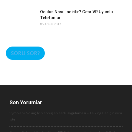
Oculus Nasıl İndirilir? Gear VR Uyumlu
Telefonlar
05 Aralık 2017
SORU SOR?
Son Yorumlar
Symbian (Nokia) İçin Konuşan Kedi Uygulaması – Talking Cat için
isim
işte