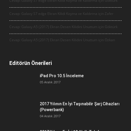
Cevap: Galaxy S7 edge Ekran Kilidi Koyma ve Kaldırma için
Göktürk
Cevap: Galaxy S7 edge Ekran Kilidi Koyma ve Kaldırma için
Zafer
Cevap: Galaxy A5 (2017) Ekran Desen Kilidini Unuttum için
Göktürk
Cevap: Galaxy A5 (2017) Ekran Desen Kilidini Unuttum için
Özkan
Editörün Önerileri
iPad Pro 10.5 İnceleme
05 Aralık 2017
2017 Yılının En İyi Taşınabilir Şarj Cihazları
(Powerbank)
04 Aralık 2017