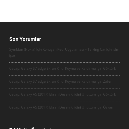
Son Yorumlar
Symbian (Nokia) İçin Konuşan Kedi Uygulaması – Talking Cat için
isim
işte
Cevap: Galaxy S7 edge Ekran Kilidi Koyma ve Kaldırma için
Göktürk
Cevap: Galaxy S7 edge Ekran Kilidi Koyma ve Kaldırma için
Zafer
Cevap: Galaxy A5 (2017) Ekran Desen Kilidini Unuttum için
Göktürk
Cevap: Galaxy A5 (2017) Ekran Desen Kilidini Unuttum için
Özkan