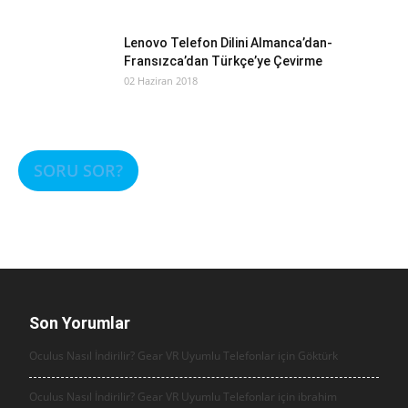
Lenovo Telefon Dilini Almanca’dan-
Fransızca’dan Türkçe’ye Çevirme
02 Haziran 2018
SORU SOR?
Son Yorumlar
Oculus Nasıl İndirilir? Gear VR Uyumlu Telefonlar için
Göktürk
Oculus Nasıl İndirilir? Gear VR Uyumlu Telefonlar için
ibrahim