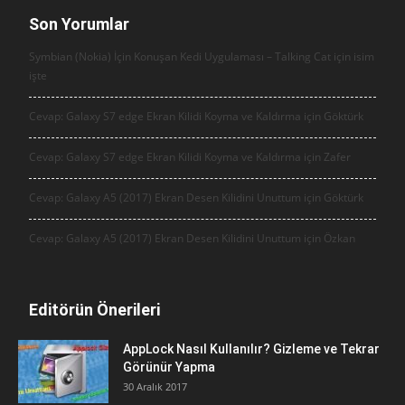
Son Yorumlar
Symbian (Nokia) İçin Konuşan Kedi Uygulaması – Talking Cat için
isim
işte
Cevap: Galaxy S7 edge Ekran Kilidi Koyma ve Kaldırma için
Göktürk
Cevap: Galaxy S7 edge Ekran Kilidi Koyma ve Kaldırma için
Zafer
Cevap: Galaxy A5 (2017) Ekran Desen Kilidini Unuttum için
Göktürk
Cevap: Galaxy A5 (2017) Ekran Desen Kilidini Unuttum için
Özkan
Editörün Önerileri
AppLock Nasıl Kullanılır? Gizleme ve Tekrar
Görünür Yapma
30 Aralık 2017