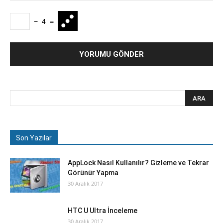
−
4
=
Son Yazılar
AppLock Nasıl Kullanılır? Gizleme ve Tekrar
Görünür Yapma
30 Aralık 2017
HTC U Ultra İnceleme
30 Aralık 2017