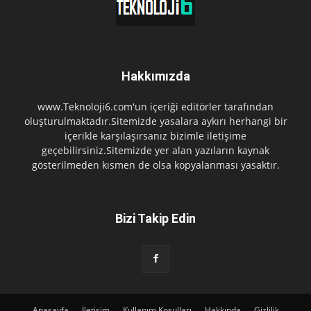
Hakkımızda
www.Teknoloji6.com'un içeriği editörler tarafından
oluşturulmaktadır.Sitemizde yasalara aykırı herhangi bir
içerikle karşılaşırsanız bizimle iletişime
geçebilirsiniz.Sitemizde yer alan yazıların kaynak
gösterilmeden kısmen de olsa kopyalanması yasaktır.
Bizi Takip Edin
Anasayfa
İletişim
Kullanım Koşulları
Hakkında
Gizlilik