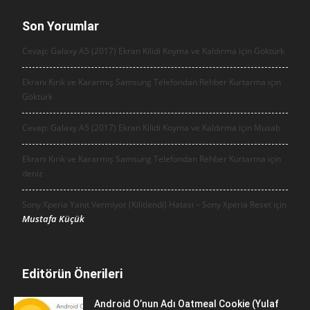
Son Yorumlar
Cevap: Galaxy A5 (2017) Ekran Kilidi Koyma ve Kaldırma için
Göktürk
Ekranı Kırık ve Kararmış Samsung Telefondan Rehber Kurtarma için
Göktürk
Cevap: Galaxy A5 (2017) Ekran Kilidi Koyma ve Kaldırma için
Musab
Ekranı Kırık ve Kararmış Samsung Telefondan Rehber Kurtarma için
deniz
Sony Xperia Yanıt Vermiyor (Kilitlendi) Hatası – Sony Xperia Reset için
Mustafa Küçük
Editörün Önerileri
Android O’nun Adı Oatmeal Cookie (Yulaf