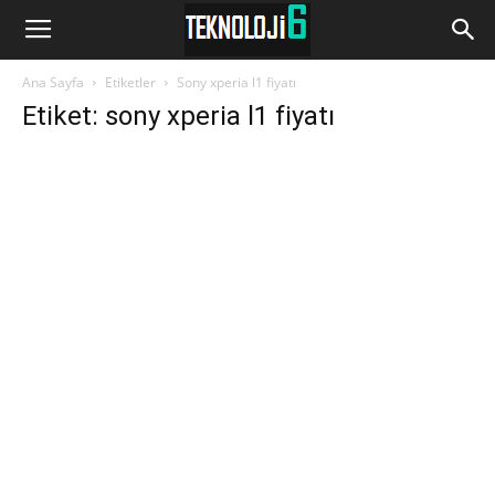
www.Teknoloji6.com
Ana Sayfa
Etiketler
Sony xperia l1 fiyatı
Etiket: sony xperia l1 fiyatı