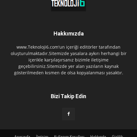
Hakkımızda
www.Teknoloji6.com'un içeriği editörler tarafından
oluşturulmaktadır.Sitemizde yasalara aykırı herhangi bir
içerikle karşılaşırsanız bizimle iletişime
geçebilirsiniz.Sitemizde yer alan yazıların kaynak
gösterilmeden kısmen de olsa kopyalanması yasaktır.
Bizi Takip Edin
Anasayfa
İletişim
Kullanım Koşulları
Hakkında
Gizlilik