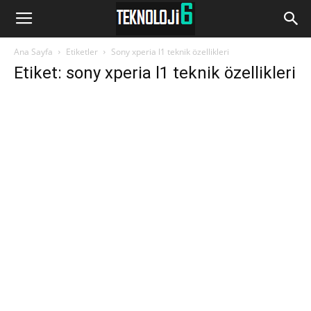
www.Teknoloji6.com
Ana Sayfa
Etiketler
Sony xperia l1 teknik özellikleri
Etiket: sony xperia l1 teknik özellikleri