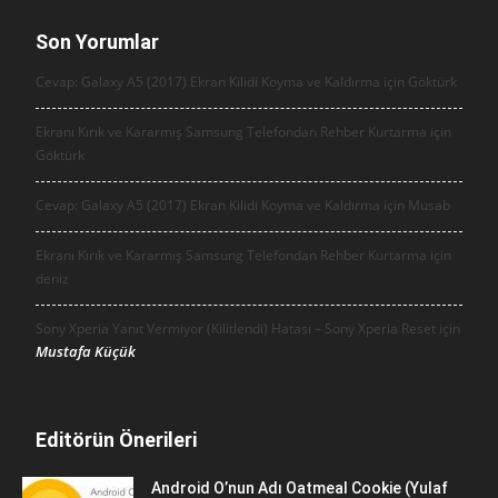
Son Yorumlar
Cevap: Galaxy A5 (2017) Ekran Kilidi Koyma ve Kaldırma için
Göktürk
Ekranı Kırık ve Kararmış Samsung Telefondan Rehber Kurtarma için
Göktürk
Cevap: Galaxy A5 (2017) Ekran Kilidi Koyma ve Kaldırma için
Musab
Ekranı Kırık ve Kararmış Samsung Telefondan Rehber Kurtarma için
deniz
Sony Xperia Yanıt Vermiyor (Kilitlendi) Hatası – Sony Xperia Reset için
Mustafa Küçük
Editörün Önerileri
Android O’nun Adı Oatmeal Cookie (Yulaf