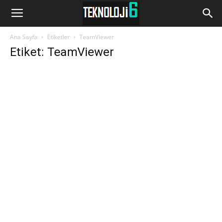
www.Teknoloji6.com
Ana Sayfa
Etiketler
TeamViewer
Etiket: TeamViewer