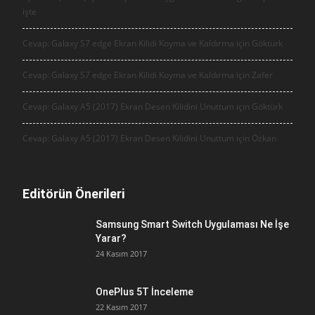
işte
Cevap: Galaxy S7 edge Ekran Kilidi Koyma ve Kaldırma için
Göktürk
Cevap: Galaxy S7 edge Ekran Kilidi Koyma ve Kaldırma için
Zafer
Cevap: Galaxy A5 (2017) Ekran Desen Kilidini Unuttum için
Göktürk
Cevap: Galaxy A5 (2017) Ekran Desen Kilidini Unuttum için
Özkan
Editörün Önerileri
Samsung Smart Switch Uygulaması Ne İşe
Yarar?
24 Kasım 2017
OnePlus 5T İnceleme
22 Kasım 2017