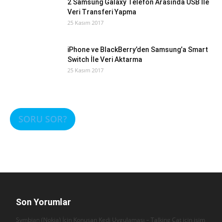
2 Samsung Galaxy Telefon Arasında USB İle
Veri Transferi Yapma
25 Kasım 2017
iPhone ve BlackBerry’den Samsung’a Smart
Switch İle Veri Aktarma
25 Kasım 2017
SORU SOR?
Son Yorumlar
Symbian (Nokia) İçin Konuşan Kedi Uygulaması – Talking Cat için
isim