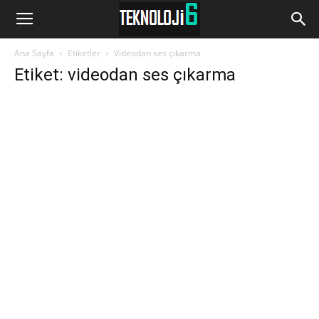
www.Teknoloji6.com
Ana Sayfa
Etiketler
Videodan ses çıkarma
Etiket: videodan ses çıkarma