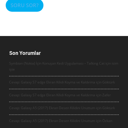
SORU SOR?
Son Yorumlar
Symbian (Nokia) İçin Konuşan Kedi Uygulaması – Talking Cat için
isim
işte
Cevap: Galaxy S7 edge Ekran Kilidi Koyma ve Kaldırma için
Göktürk
Cevap: Galaxy S7 edge Ekran Kilidi Koyma ve Kaldırma için
Zafer
Cevap: Galaxy A5 (2017) Ekran Desen Kilidini Unuttum için
Göktürk
Cevap: Galaxy A5 (2017) Ekran Desen Kilidini Unuttum için
Özkan