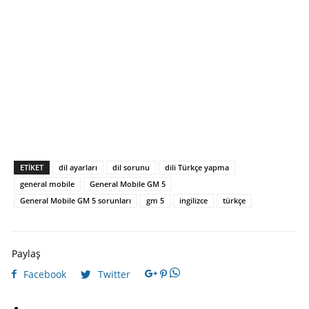
ETIKET
dil ayarları
dil sorunu
dili Türkçe yapma
general mobile
General Mobile GM 5
General Mobile GM 5 sorunları
gm 5
ingilizce
türkçe
Paylaş
Facebook
Twitter