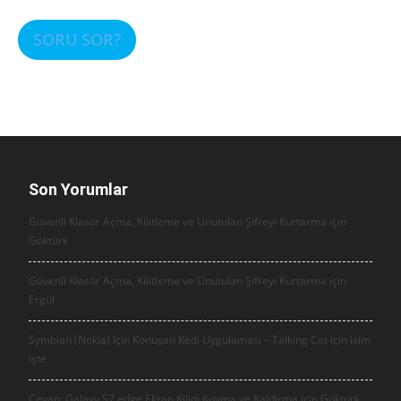
SORU SOR?
Son Yorumlar
Güvenli Klasör Açma, Kilitleme ve Unutulan Şifreyi Kurtarma için
Göktürk
Güvenli Klasör Açma, Kilitleme ve Unutulan Şifreyi Kurtarma için
Ergül
Symbian (Nokia) İçin Konuşan Kedi Uygulaması – Talking Cat için
isim
işte
Cevap: Galaxy S7 edge Ekran Kilidi Koyma ve Kaldırma için
Göktürk