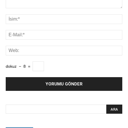
dokuz
−
8
=