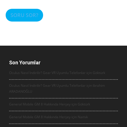
SORU SOR?
Son Yorumlar
Oculus Nasıl İndirilir? Gear VR Uyumlu Telefonlar için
Göktürk
Oculus Nasıl İndirilir? Gear VR Uyumlu Telefonlar için
ibrahim
ARADANOĞLU
General Mobile GM 8 Hakkında Herşey için
Göktürk
General Mobile GM 8 Hakkında Herşey için
Namık