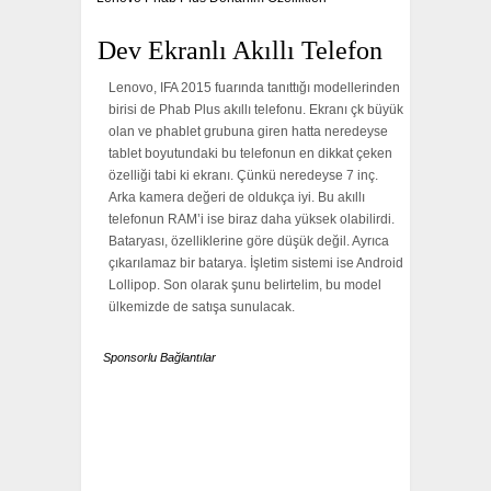
Dev Ekranlı Akıllı Telefon
Lenovo, IFA 2015 fuarında tanıttığı modellerinden
birisi de Phab Plus akıllı telefonu. Ekranı çk büyük
olan ve phablet grubuna giren hatta neredeyse
tablet boyutundaki bu telefonun en dikkat çeken
özelliği tabi ki ekranı. Çünkü neredeyse 7 inç.
Arka kamera değeri de oldukça iyi. Bu akıllı
telefonun RAM’i ise biraz daha yüksek olabilirdi.
Bataryası, özelliklerine göre düşük değil. Ayrıca
çıkarılamaz bir batarya. İşletim sistemi ise Android
Lollipop. Son olarak şunu belirtelim, bu model
ülkemizde de satışa sunulacak.
Sponsorlu Bağlantılar