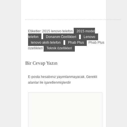
Etiketler: 2015 lenovo telefon
2015 model
telefon
Donanım Özellikleri
Lenovo
lenovo akıllı telefon
Phab Plus
Phab Plus
özellikleri
Teknik özellikleri
Bir Cevap Yazın
E-posta hesabınız yayımlanmayacak.
Gerekli
alanlar
ile işaretlenmişlerdir