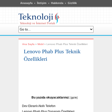
Fatal error:
Theme at http://www.teknoloji6.com/wp-
Anasayfa
İletişim
Hakkında
Gizlilik
content/themes/breakingnews_two_column/js/galleria.classic.js could
not load, check theme path.
Ana Sayfa
»
Mobil
»
Lenovo Phab Plus Teknik Özellikleri
Lenovo Phab Plus Teknik
Özellikleri
Bu yazıda okuyacaklarınız:
[
gizle
]
Dev Ekranlı Akıllı Telefon
Lenovo Phab Plus Donanım Özellikleri