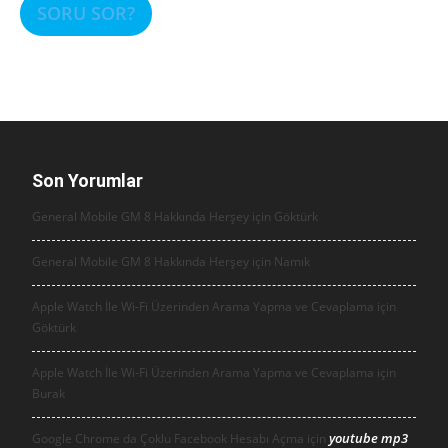
SORU SOR?
Son Yorumlar
General Mobile GM 8 Hakkında Herşey için
Göktürk
General Mobile GM 8 Hakkında Herşey için
Namık
Apple Watch İle Wi-Fi Üzerinden Arama Yapma ve Cevaplama için
Göktürk
Apple Watch İle Wi-Fi Üzerinden Arama Yapma ve Cevaplama için
Burak
youtube mp3
Google Chrome da Çoklu Facebook Hesabı Açma için