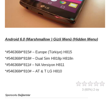
Android 6.0 (Marshmallow ) Gizli Menü (Hidden Menu)
*#546368#*815# – Europe (Türkiye) H815
*#546368#*818# – Dual Sim H818p H818n
*#546368#*811# – NA Versiyon H811
*#546368#*810# – AT & T LG H810
3
(60%)
2
oy
Sponsorlu Bağlantılar