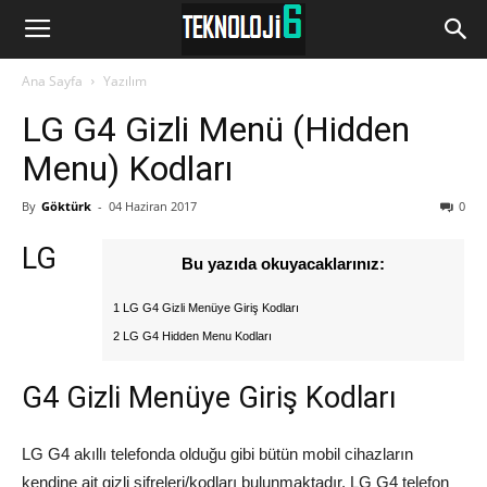
www.Teknoloji6.com
Ana Sayfa
Yazılım
LG G4 Gizli Menü (Hidden
Menu) Kodları
By
Göktürk
-
04 Haziran 2017
0
LG
Bu yazıda okuyacaklarınız:
1 LG G4 Gizli Menüye Giriş Kodları
2 LG G4 Hidden Menu Kodları
G4 Gizli Menüye Giriş Kodları
LG G4 akıllı telefonda olduğu gibi bütün mobil cihazların
kendine ait gizli şifreleri/kodları bulunmaktadır. LG G4 telefon