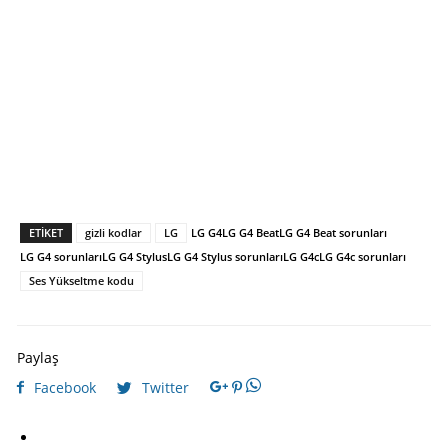
ETIKET
gizli kodlar
LG
LG G4
LG G4 Beat
LG G4 Beat sorunları
LG G4 sorunları
LG G4 Stylus
LG G4 Stylus sorunları
LG G4c
LG G4c sorunları
Ses Yükseltme kodu
Paylaş
Facebook
Twitter