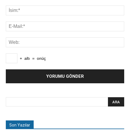
+
altı
=
onüç
Son Yazılar