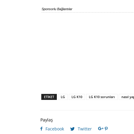
Sponsorlu Bağlantılar
ETIKET
LG
LG K10
LG K10 sorunları
nasıl yap
Paylaş
Facebook
Twitter