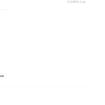
5
(100%)
1
oy
ılır