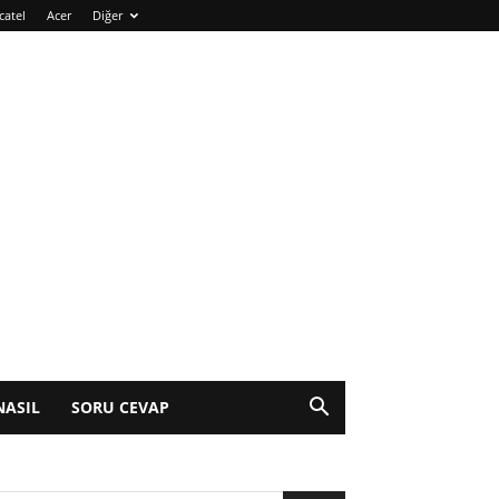
catel
Acer
Diğer
NASIL
SORU CEVAP