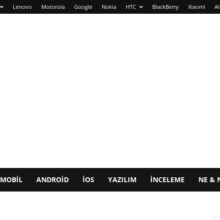
Lenovo
Motorola
Google
Nokia
HTC
BlackBerry
Xiaomi
Al
MOBIL
ANDROID
IOS
YAZILIM
İNCELEME
NE & 