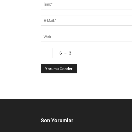
−
6
=
3
Son Yorumlar