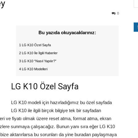
ey
0
Bu yazıda okuyacaklarınız:
1 LG K10 Özel Sayfa
2 LG K10 İle İlgili Haberler
3 LG K10 “Nasıl Yapılır?”
4 LG K10 Modelleri
LG K10 Özel Sayfa
LG K10 modeli için hazırladığımız bu özel sayfada
LG K10 ile ilgili birçok bilgiye tek bir sayfadan
eri ve fiyatı olmak üzere reset atma, format atma, ekran
i sizlere sunmaya çalışacağız. Bunun yanı sıra eğer LG K10
nları bize aktarırlarsa bu sorunları da yine buradan paylaşmaya