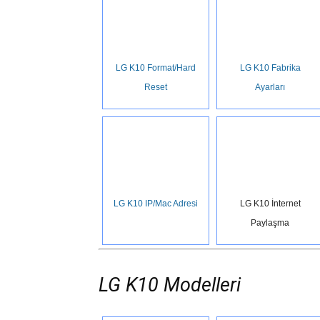
LG K10 Format/Hard
LG K10 Fabrika
Reset
Ayarları
LG K10 IP/Mac Adresi
LG K10 İnternet
Paylaşma
LG K10 Modelleri