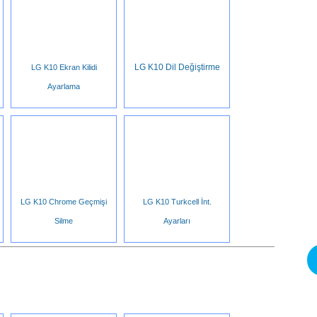
LG K10 Dil Değiştirme
LG K10 Ekran Kilidi
Ayarlama
LG K10 Chrome Geçmişi
LG K10 Turkcell İnt.
Silme
Ayarları