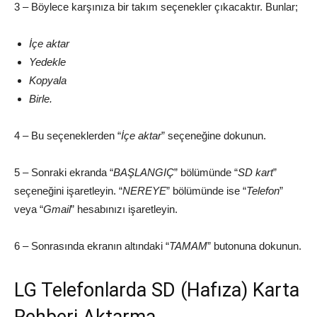
3 – Böylece karşınıza bir takım seçenekler çıkacaktır. Bunlar;
İçe aktar
Yedekle
Kopyala
Birle.
4 – Bu seçeneklerden “
İçe aktar
” seçeneğine dokunun.
5 – Sonraki ekranda “
BAŞLANGIÇ
” bölümünde “
SD kart
”
seçeneğini işaretleyin. “
NEREYE
” bölümünde ise “
Telefon
”
veya “
Gmail
” hesabınızı işaretleyin.
6 – Sonrasında ekranın altındaki “
TAMAM
” butonuna dokunun.
LG Telefonlarda SD (Hafıza) Karta