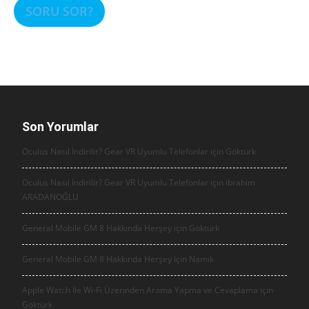
SORU SOR?
Son Yorumlar
Oculus Nasıl İndirilir? Gear VR Uyumlu Telefonlar için
Göktürk
Oculus Nasıl İndirilir? Gear VR Uyumlu Telefonlar için
ibrahim
ARADANOĞLU
General Mobile GM 8 Hakkında Herşey için
Göktürk
General Mobile GM 8 Hakkında Herşey için
Namık
Apple Watch İle Wi-Fi Üzerinden Arama Yapma ve Cevaplama için
Göktürk