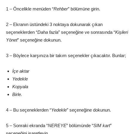
1 – Öncelikle menüden “
Rehber
” bölümüne girin.
2 – Ekranın üstündeki 3 noktaya dokunarak çıkan
seçeneklerden “
Daha fazla
” seçeneğine ve sonrasında “
Kişileri
Yönet
” seçeneğine dokunun.
3 – Böylece karşınıza bir takım seçenekler çıkacaktır. Bunlar;
İçe aktar
Yedekle
Kopyala
Birle.
4 – Bu seçeneklerden “
Yedekle
” seçeneğine dokunun.
5 – Sonraki ekranda “
NEREYE
” bölümünde “
SIM kart
”
seçeneğini işaretleyin.