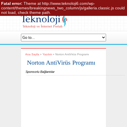
Fatal error:
Theme at http://www.teknoloji6.com/wp-
Anasayfa
İletişim
Hakkında
Gizlilik
content/themes/breakingnews_two_column/js/galleria.classic.js could
Site Haritası
not load, check theme path.
Ana Sayfa
»
Yazılım
»
Norton AntiVirüs Programı
Norton AntiVirüs Programı
Sponsorlu Bağlantılar