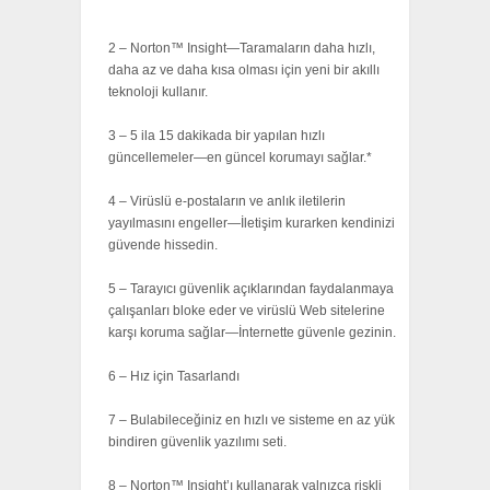
2 – Norton™ Insight—Taramaların daha hızlı,
daha az ve daha kısa olması için yeni bir akıllı
teknoloji kullanır.
3 – 5 ila 15 dakikada bir yapılan hızlı
güncellemeler—en güncel korumayı sağlar.*
4 – Virüslü e-postaların ve anlık iletilerin
yayılmasını engeller—İletişim kurarken kendinizi
güvende hissedin.
5 – Tarayıcı güvenlik açıklarından faydalanmaya
çalışanları bloke eder ve virüslü Web sitelerine
karşı koruma sağlar—İnternette güvenle gezinin.
6 – Hız için Tasarlandı
7 – Bulabileceğiniz en hızlı ve sisteme en az yük
bindiren güvenlik yazılımı seti.
8 – Norton™ Insight’ı kullanarak yalnızca riskli