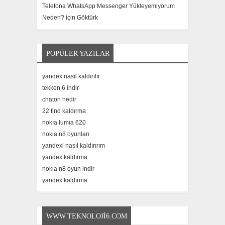
Telefona WhatsApp Messenger Yükleyemiyorum
Neden? için
Göktürk
POPÜLER YAZILAR
yandex nasıl kaldırılır
tekken 6 indir
chaton nedir
22 find kaldırma
nokıa lumıa 620
nokia n8 oyunları
yandexi nasıl kaldırırım
yandex kaldırma
nokia n8 oyun indir
yandex kaldırma
WWW.TEKNOLOJI6.COM