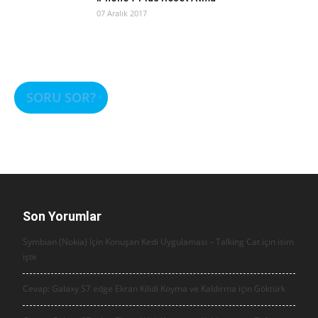
07 Aralık 2017
SORU SOR?
Son Yorumlar
Symbian (Nokia) İçin Konuşan Kedi Uygulaması – Talking Cat için
isim
işte
Cevap: Galaxy S7 edge Ekran Kilidi Koyma ve Kaldırma için
Göktürk