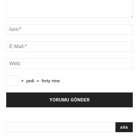
×
yedi
=
forty nine