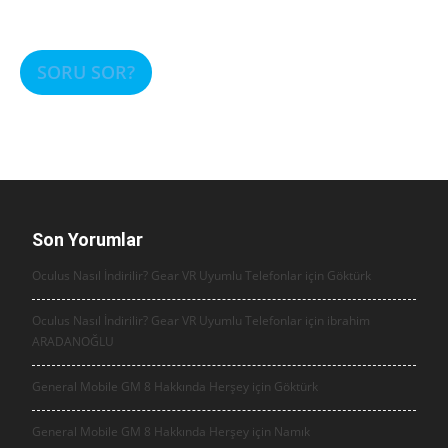
SORU SOR?
Son Yorumlar
Oculus Nasıl İndirilir? Gear VR Uyumlu Telefonlar için
Göktürk
Oculus Nasıl İndirilir? Gear VR Uyumlu Telefonlar için
ibrahim
ARADANOĞLU
General Mobile GM 8 Hakkında Herşey için
Göktürk
General Mobile GM 8 Hakkında Herşey için
Namık