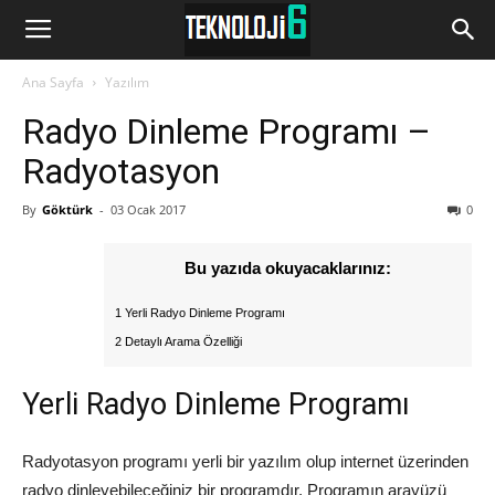
www.Teknoloji6.com
Ana Sayfa
Yazılım
Radyo Dinleme Programı –
Radyotasyon
By
Göktürk
-
03 Ocak 2017
0
Bu yazıda okuyacaklarınız:
1 Yerli Radyo Dinleme Programı
2 Detaylı Arama Özelliği
Yerli Radyo Dinleme Programı
Radyotasyon programı yerli bir yazılım olup internet üzerinden
radyo dinleyebileceğiniz bir programdır. Programın arayüzü