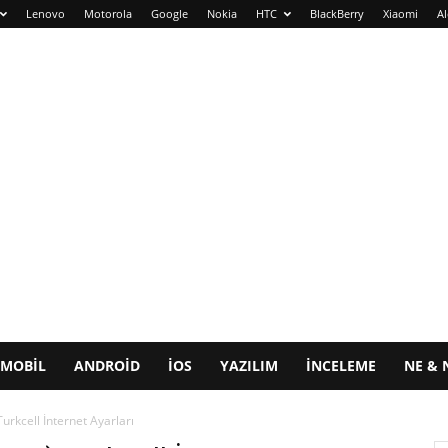
Lenovo
Motorola
Google
Nokia
HTC
BlackBerry
Xiaomi
Al
MOBIL
ANDROID
IOS
YAZILIM
İNCELEME
NE & 
rkcell İnternet Ayarları