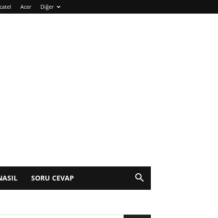
catel
Acer
Diğer
NASIL
SORU CEVAP