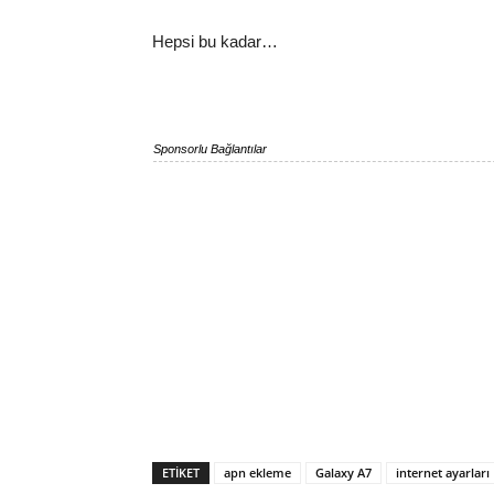
Hepsi bu kadar…
Sponsorlu Bağlantılar
ETIKET
apn ekleme
Galaxy A7
internet ayarları