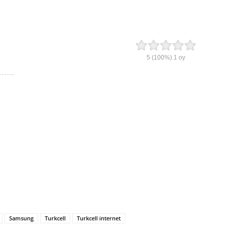
5
(100%)
1
oy
Samsung
Turkcell
Turkcell internet