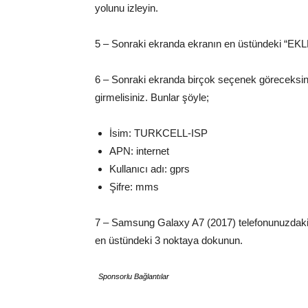
yolunu izleyin.
5 – Sonraki ekranda ekranın en üstündeki “EKL
6 – Sonraki ekranda birçok seçenek göreceksiniz
girmelisiniz. Bunlar şöyle;
İsim: TURKCELL-ISP
APN: internet
Kullanıcı adı: gprs
Şifre: mms
7 – Samsung Galaxy A7 (2017) telefonunuzdaki
en üstündeki 3 noktaya dokunun.
Sponsorlu Bağlantılar