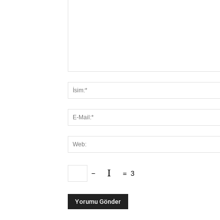
−
=
3