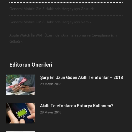
General Mobile GM 8 Hakkında Herşey için
Göktürk
General Mobile GM 8 Hakkında Herşey için
Namık
Apple Watch İle Wi-Fi Üzerinden Arama Yapma ve Cevaplama için
Göktürk
Editörün Önerileri
Şarjı En Uzun Giden Akıllı Telefonlar – 2018
29 Mayıs 2018
Akıllı Telefonlarda Batarya Kullanımı?
28 Mayıs 2018