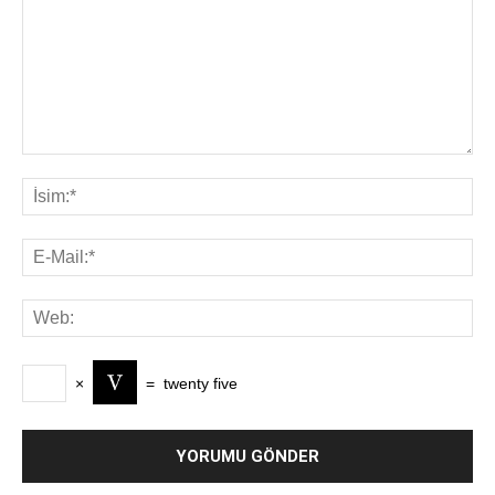
×
=
twenty five