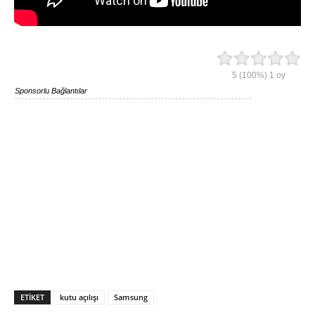
5
(100%)
1
oy
Sponsorlu Bağlantılar
ETIKET
kutu açılışı
Samsung