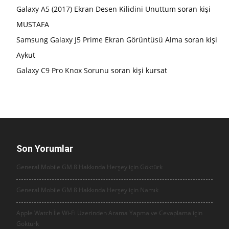
Galaxy A5 (2017) Ekran Desen Kilidini Unuttum
soran kişi
MUSTAFA
Samsung Galaxy J5 Prime Ekran Görüntüsü Alma
soran kişi
Aykut
Galaxy C9 Pro Knox Sorunu
soran kişi kursat
Son Yorumlar
General Mobile GM 8 Hakkında Herşey için
Göktürk
General Mobile GM 8 Hakkında Herşey için
Namık
Apple Watch İle Wi-Fi Üzerinden Arama Yapma ve Cevaplama için
Göktürk