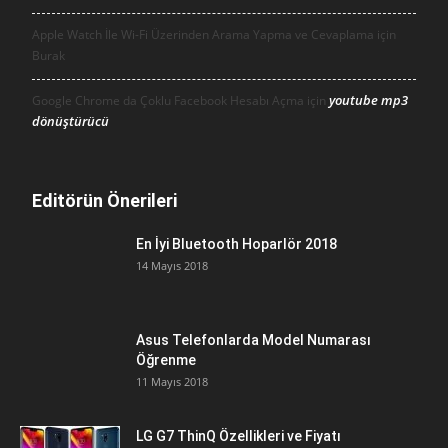
Apple Watch İle Wi-Fi Üzerinden Arama Yapma ve Cevaplama için
Burak
youtube mp3
Google Chrome da Çoklu Facebook Hesabı Açma için
dönüştürücü
Editörün Önerileri
En İyi Bluetooth Hoparlör 2018
14 Mayıs 2018
Asus Telefonlarda Model Numarası
Öğrenme
11 Mayıs 2018
LG G7 ThinQ Özellikleri ve Fiyatı