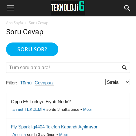
www.Teknoloji6.com
Ana Sayfa
Soru Cevap
Soru Cevap
SORU SOR?
Filter:
Tümü
Cevapsız
Oppo F5 Türkiye Fiyatı Nedir?
ahmet TEKDEMİR
sordu 3 hafta önce
•
Mobil
Fly Spark Iq4404 Telefon Kapandı Açılmıyor
Anonim
sordu 3 ay önce
•
Mobil