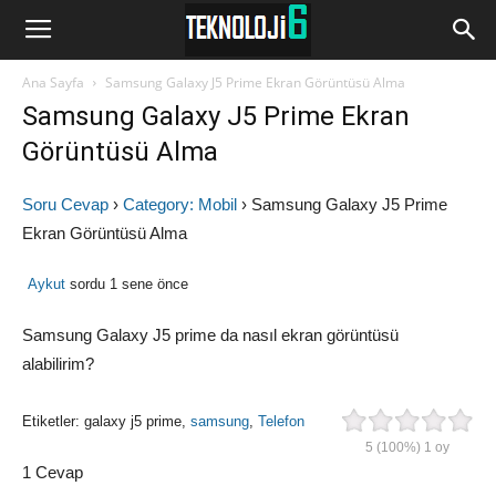
www.Teknoloji6.com
Ana Sayfa
Samsung Galaxy J5 Prime Ekran Görüntüsü Alma
Samsung Galaxy J5 Prime Ekran
Görüntüsü Alma
Soru Cevap
›
Category: Mobil
›
Samsung Galaxy J5 Prime
Ekran Görüntüsü Alma
Aykut
sordu 1 sene önce
Samsung Galaxy J5 prime da nasıl ekran görüntüsü
alabilirim?
Etiketler: galaxy j5 prime,
samsung
,
Telefon
5
(100%)
1
oy
1 Cevap