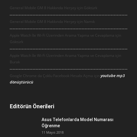
General Mobile GM 8 Hakkında Herşey için
Göktürk
General Mobile GM 8 Hakkında Herşey için
Namık
Apple Watch İle Wi-Fi Üzerinden Arama Yapma ve Cevaplama için
Göktürk
Apple Watch İle Wi-Fi Üzerinden Arama Yapma ve Cevaplama için
Burak
youtube mp3
Google Chrome da Çoklu Facebook Hesabı Açma için
dönüştürücü
Editörün Önerileri
Asus Telefonlarda Model Numarası
Öğrenme
11 Mayıs 2018