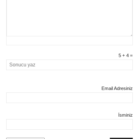
5
+
4
=
Email Adresiniz
İsminiz