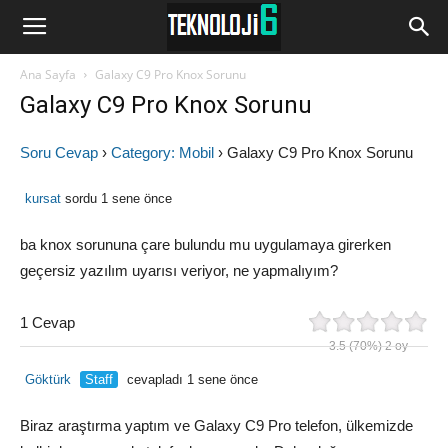
www.Teknoloji6.com
Ana Sayfa
Galaxy C9 Pro Knox Sorunu
Galaxy C9 Pro Knox Sorunu
Soru Cevap
›
Category: Mobil
›
Galaxy C9 Pro Knox Sorunu
kursat
sordu 1 sene önce
ba knox sorununa çare bulundu mu uygulamaya girerken
geçersiz yazılım uyarısı veriyor, ne yapmalıyım?
1 Cevap
3.5
(70%)
2
oy
Göktürk
Staff
cevapladı 1 sene önce
Biraz araştırma yaptım ve Galaxy C9 Pro telefon, ülkemizde