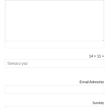
14
+
11
=
Email Adresiniz
İsminiz