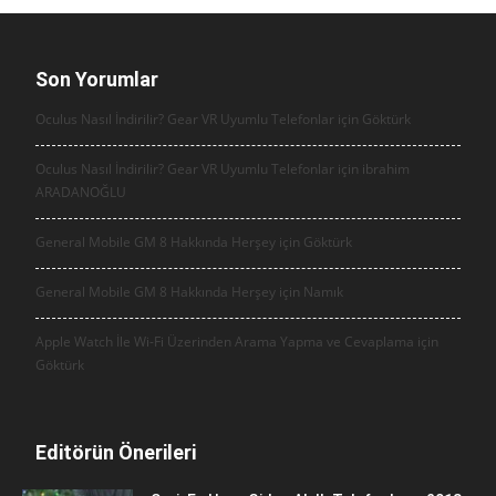
Son Yorumlar
Oculus Nasıl İndirilir? Gear VR Uyumlu Telefonlar için
Göktürk
Oculus Nasıl İndirilir? Gear VR Uyumlu Telefonlar için
ibrahim
ARADANOĞLU
General Mobile GM 8 Hakkında Herşey için
Göktürk
General Mobile GM 8 Hakkında Herşey için
Namık
Apple Watch İle Wi-Fi Üzerinden Arama Yapma ve Cevaplama için
Göktürk
Editörün Önerileri