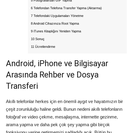
5 Fotoğraflardan GIF Yapma
6 Telefondan Telefona Transfer Yapma (Aktarma)
7 Telefondaki Uygulamaları Yönetme
8 Android Cihazınıza Root Yapma
9 iTunes Kitaplığını Yeniden Yapma
10 Sonuç
11 Ücretlendirme
Android, iPhone ve Bilgisayar
Arasında Rehber ve Dosya
Transferi
Akıllı telefonlar herkes için en önemli aygıt ve hayatımızın bir
çeşit zorunluluğu haline geldi. Bunun nedeni akıllı telefonların
fotoğraf ve video çekme, mesajlaşma, internette gezinme,
arama yapma ve daha pek çok şey yapma gibi birçok
fonksiyonu yerine getirmemizi sağladığı açık. Bütün bu