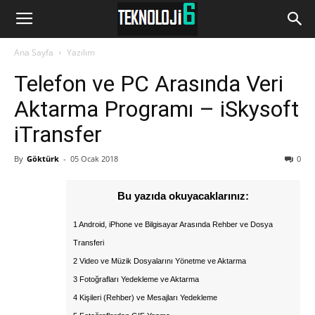
www.Teknoloji6.com
Ana Sayfa
Yazılım
Telefon ve PC Arasında Veri
Aktarma Programı – iSkysoft
iTransfer
By
Göktürk
-
05 Ocak 2018
0
Bu yazıda okuyacaklarınız:
1 Android, iPhone ve Bilgisayar Arasında Rehber ve Dosya
Transferi
2 Video ve Müzik Dosyalarını Yönetme ve Aktarma
3 Fotoğrafları Yedekleme ve Aktarma
4 Kişileri (Rehber) ve Mesajları Yedekleme