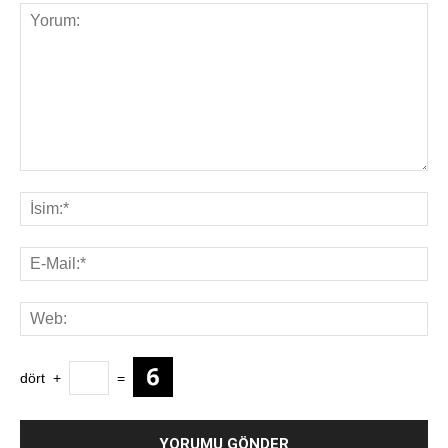
dört
+
=