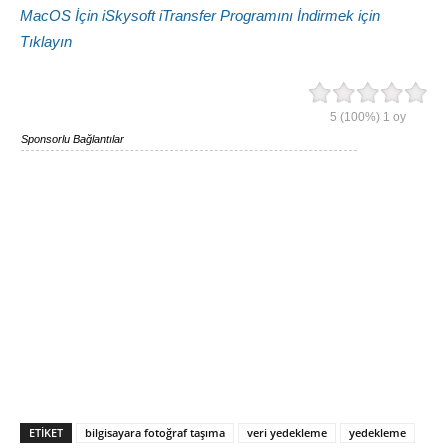
MacOS İçin iSkysoft iTransfer Programını İndirmek için
Tıklayın
5
(100%)
1
oy
Sponsorlu Bağlantılar
ETIKET
bilgisayara fotoğraf taşıma
veri yedekleme
yedekleme