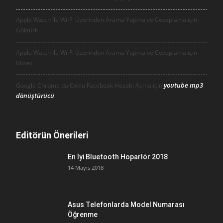
Apple Watch İle Wi-Fi Üzerinden Arama Yapma ve Cevaplama için
Göktürk
Apple Watch İle Wi-Fi Üzerinden Arama Yapma ve Cevaplama için
Burak
youtube mp3
Google Chrome da Çoklu Facebook Hesabı Açma için
dönüştürücü
Editörün Önerileri
En İyi Bluetooth Hoparlör 2018
14 Mayıs 2018
Asus Telefonlarda Model Numarası
Öğrenme