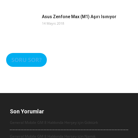
Asus Zenfone Max (M1) Aşırı Isınıyor
14 Mayıs 2018
SORU SOR?
Son Yorumlar
General Mobile GM 8 Hakkında Herşey için
Göktürk
General Mobile GM 8 Hakkında Herşey için
Namık