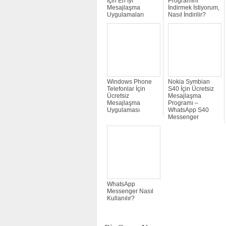
İçin En İyi
Programını
Mesajlaşma
İndirmek İstiyorum,
Uygulamaları
Nasıl İndirilir?
Windows Phone
Nokia Symbian
Telefonlar İçin
S40 İçin Ücretsiz
Ücretsiz
Mesajlaşma
Mesajlaşma
Programı –
Uygulaması
WhatsApp S40
Messenger
WhatsApp
Messenger Nasıl
Kullanılır?