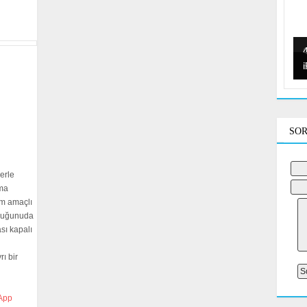
SOR
erle
zma
im amaçlı
lduğunuda
sı kapalı
ı bir
App