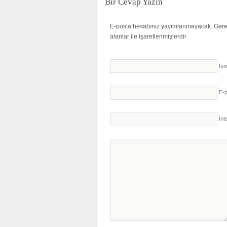
Bir Cevap Yazın
E-posta hesabınız yayımlanmayacak.
Gere
alanlar
ile işaretlenmişlerdir
İsi
E-
İnt