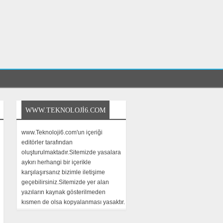
WWW.TEKNOLOJI6.COM
www.Teknoloji6.com'un içeriği
editörler tarafından
oluşturulmaktadır.Sitemizde yasalara
aykırı herhangi bir içerikle
karşılaşırsanız bizimle iletişime
geçebilirsiniz.Sitemizde yer alan
yazıların kaynak gösterilmeden
kısmen de olsa kopyalanması yasaktır.