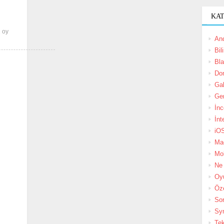
KA
1
oy
And
Bil
Bl
Do
Gal
Ge
İn
İnt
iO
Ma
Mob
Ne 
Oy
Öz
So
Sy
Tek