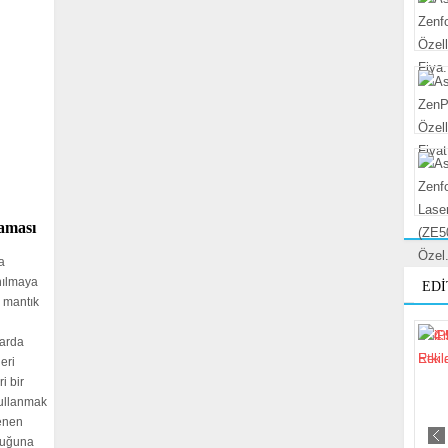
aması
a
anılmaya
EDI
 mantık
larda
eri
i bir
kullanmak
enen
duğuna