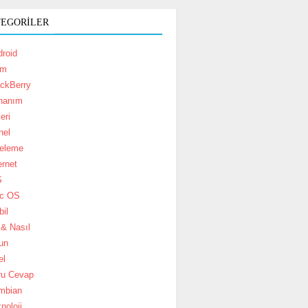
TEGORILER
roid
im
ackBerry
nanım
eri
nel
celeme
ernet
S
c OS
il
& Nasıl
un
el
ru Cevap
mbian
noloji