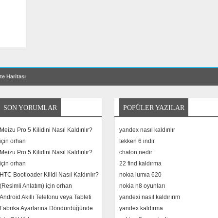
te Haritası
SON YORUMLAR
POPÜLER YAZILAR
Meizu Pro 5 Kilidini Nasıl Kaldırılır?
yandex nasıl kaldırılır
için
orhan
tekken 6 indir
Meizu Pro 5 Kilidini Nasıl Kaldırılır?
chaton nedir
için
orhan
22 find kaldırma
HTC Bootloader Kilidi Nasıl Kaldırılır?
nokıa lumıa 620
(Resimli Anlatım) için
orhan
nokia n8 oyunları
Android Akıllı Telefonu veya Tableti
yandexi nasıl kaldırırım
Fabrika Ayarlarına Döndürdüğünde
yandex kaldırma