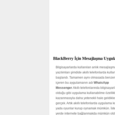
BlackBerry İçin Mesajlaşma Uygul
Bilgisayarlarda kullanılan anlık mesajlaşm
yazılımları şimdide akıllı telefonlarda kull
başlandı. Tamamen aynı olmasada benzer
içeren bu aygulamanın adı
WhatsApp
Messenger
.Akıllı telefonlarında bilgisayar
olduğu gibi uygulama kullanabilme özellikl
kazanmasıyla daha yetenekli hale geldikler
gerçek. Artık akıllı telefonlarda uygulama 
yada oyunlar kurup oynamak mümkün. İst
yerde internete bağlanmakda mümkün ol