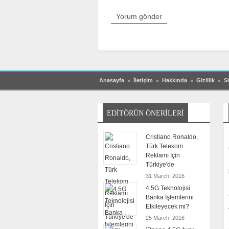
Anasayfa
İletişim
Hakkında
Gizlilik
Si
EDITÖRÜN ÖNERILERI
Cristiano Ronaldo,
Türk Telekom
Reklamı İçin
Türkiye'de
31 March, 2016
4.5G Teknolojisi
Banka İşlemlerini
Etkileyecek mi?
25 March, 2016