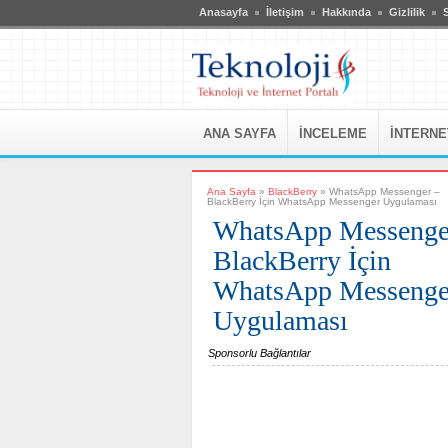
Fatal error:
Theme at http://www.teknoloji6.com/wp-content/themes/br
Anasayfa
İletişim
Hakkında
Gizlilik
S
ANA SAYFA
İNCELEME
İNTERNE
Ana Sayfa
»
BlackBerry
»
WhatsApp Messenger –
BlackBerry İçin WhatsApp Messenger Uygulaması
WhatsApp Messenge
BlackBerry İçin
WhatsApp Messenge
Uygulaması
Sponsorlu Bağlantılar