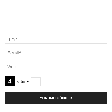
×
üç
=