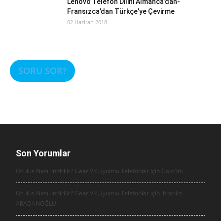
Lenovo Telefon Dilini Almanca’dan-
Fransızca’dan Türkçe’ye Çevirme
02 Haziran 2018
SORU SOR?
Son Yorumlar
Oculus Nasıl İndirilir? Gear VR Uyumlu Telefonlar için
Göktürk
Oculus Nasıl İndirilir? Gear VR Uyumlu Telefonlar için
ibrahim
ARADANOĞLU