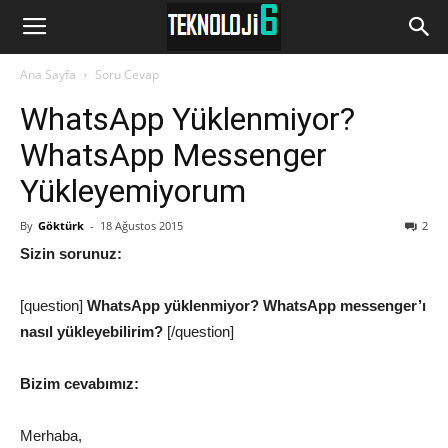
www.Teknoloji6.com
Ana Sayfa
Soru Cevap
WhatsApp Yüklenmiyor?
WhatsApp Messenger
Yükleyemiyorum
By
Göktürk
-
18 Ağustos 2015
2
Sizin sorunuz:
[question]
WhatsApp yüklenmiyor? WhatsApp messenger’ı
nasıl yükleyebilirim?
[/question]
Bizim cevabımız:
Merhaba,