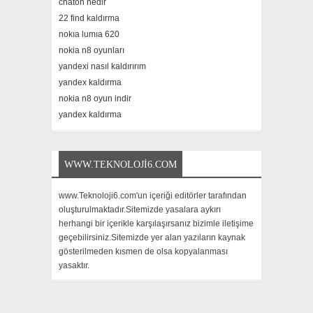
chaton nedir
22 find kaldırma
nokıa lumıa 620
nokia n8 oyunları
yandexi nasıl kaldırırım
yandex kaldırma
nokia n8 oyun indir
yandex kaldırma
WWW.TEKNOLOJI6.COM
www.Teknoloji6.com'un içeriği editörler tarafından
oluşturulmaktadır.Sitemizde yasalara aykırı
herhangi bir içerikle karşılaşırsanız bizimle iletişime
geçebilirsiniz.Sitemizde yer alan yazıların kaynak
gösterilmeden kısmen de olsa kopyalanması
yasaktır.