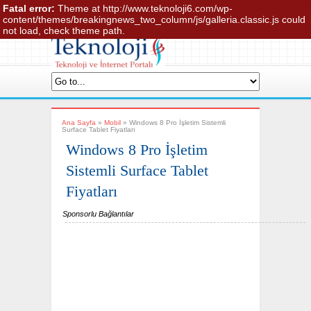
Fatal error:
Theme at http://www.teknoloji6.com/wp-
Anasayfa
İletişim
Hakkında
Gizlilik
content/themes/breakingnews_two_column/js/galleria.classic.js could
Site Haritası
not load, check theme path.
Ana Sayfa
»
Mobil
»
Windows 8 Pro İşletim Sistemli
Surface Tablet Fiyatları
Windows 8 Pro İşletim
Sistemli Surface Tablet
Fiyatları
Sponsorlu Bağlantılar