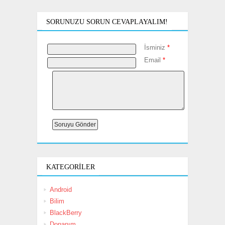
SORUNUZU SORUN CEVAPLAYALIM!
İsminiz
*
Email
*
KATEGORILER
Android
Bilim
BlackBerry
Donanım