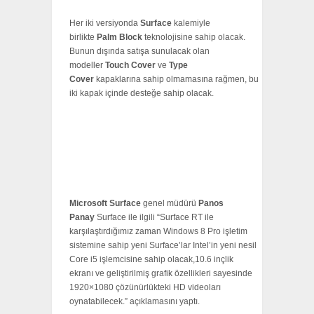
Her iki versiyonda
Surface
kalemiyle
birlikte
Palm Block
teknolojisine sahip olacak.
Bunun dışında satışa sunulacak olan
modeller
Touch Cover
ve
Type
Cover
kapaklarına sahip olmamasına rağmen, bu
iki kapak içinde desteğe sahip olacak.
Microsoft Surface
genel müdürü
Panos
Panay
Surface ile ilgili “Surface RT ile
karşılaştırdığımız zaman Windows 8 Pro işletim
sistemine sahip yeni Surface’lar Intel’in yeni nesil
Core i5 işlemcisine sahip olacak,10.6 inçlik
ekranı ve geliştirilmiş grafik özellikleri sayesinde
1920×1080 çözünürlükteki HD videoları
oynatabilecek.” açıklamasını yaptı.