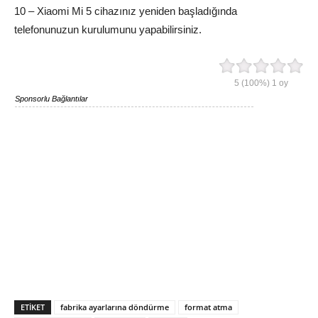
10 – Xiaomi Mi 5 cihazınız yeniden başladığında
telefonunuzun kurulumunu yapabilirsiniz.
5
(100%)
1
oy
Sponsorlu Bağlantılar
ETIKET
fabrika ayarlarına döndürme
format atma