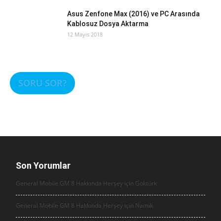
Asus Zenfone Max (2016) ve PC Arasında
Kablosuz Dosya Aktarma
12 Mayıs 2018
SORU SOR?
Son Yorumlar
General Mobile GM 8 Hakkında Herşey için
Göktürk
General Mobile GM 8 Hakkında Herşey için
Namık