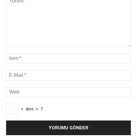
+
dört
=
7