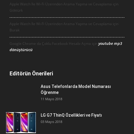
Apple Watch İle Wi-Fi Üzerinden Arama Yapma ve Cevaplama için
Göktürk
Apple Watch İle Wi-Fi Üzerinden Arama Yapma ve Cevaplama için
Burak
youtube mp3
Google Chrome da Çoklu Facebook Hesabı Açma için
dönüştürücü
Editörün Önerileri
Asus Telefonlarda Model Numarası
Öğrenme
11 Mayıs 2018
LG G7 ThinQ Özellikleri ve Fiyatı
03 Mayıs 2018