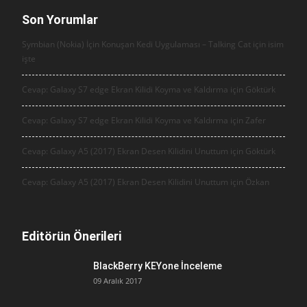
Son Yorumlar
Symbian (Nokia) İçin Konuşan Kedi Uygulaması – Talking Cat için
isim
işte
Cevap: Galaxy S7 edge Ekran Kilidi Koyma ve Kaldırma için
Göktürk
Cevap: Galaxy S7 edge Ekran Kilidi Koyma ve Kaldırma için
Zafer
Cevap: Galaxy A5 (2017) Ekran Desen Kilidini Unuttum için
Göktürk
Cevap: Galaxy A5 (2017) Ekran Desen Kilidini Unuttum için
Özkan
Editörün Önerileri
BlackBerry KEYone İnceleme
09 Aralık 2017