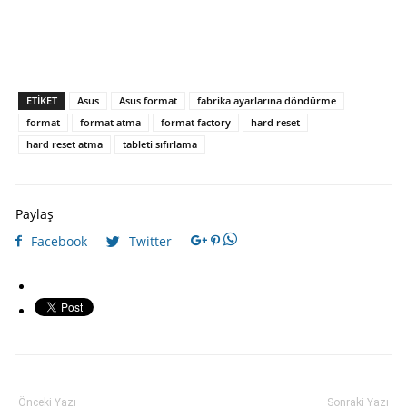
ETIKET
Asus
Asus format
fabrika ayarlarına döndürme
format
format atma
format factory
hard reset
hard reset atma
tableti sıfırlama
Paylaş
Facebook
Twitter
Önceki Yazı
Sonraki Yazı