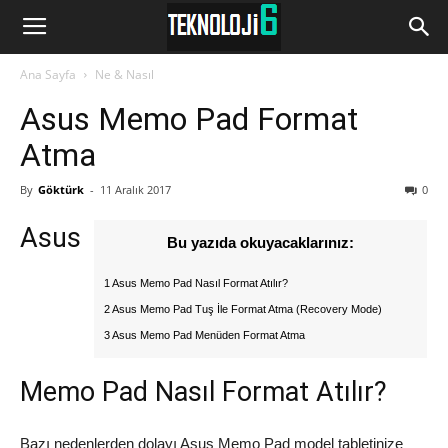
www.Teknoloji6.com
Ana Sayfa
Ne & Nasıl
Asus Memo Pad Format
Atma
By
Göktürk
-
11 Aralık 2017
0
Asus
Bu yazıda okuyacaklarınız:
1 Asus Memo Pad Nasıl Format Atılır?
2 Asus Memo Pad Tuş İle Format Atma (Recovery Mode)
3 Asus Memo Pad Menüden Format Atma
Memo Pad Nasıl Format Atılır?
Bazı nedenlerden dolayı Asus Memo Pad model tabletinize