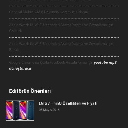
General Mobile GM 8 Hakkında Herşey için
Namık
Apple Watch İle Wi-Fi Üzerinden Arama Yapma ve Cevaplama için
Göktürk
Apple Watch İle Wi-Fi Üzerinden Arama Yapma ve Cevaplama için
Burak
youtube mp3
Google Chrome da Çoklu Facebook Hesabı Açma için
dönüştürücü
Editörün Önerileri
LG G7 ThinQ Özellikleri ve Fiyatı
03 Mayıs 2018