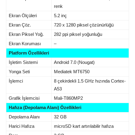
renk
Ekran Ölçüleri
5.2 inç
Ekran Çöz.
720 x 1280 piksel çözünürlüğü
Ekran Piksel Yoğ.
282 ppi piksel yoğunluğu
Ekran Koruması
–
Platform Özellikleri
İşletim Sistemi
Android 7.0 (Nougat)
Yonga Seti
Mediatek MT6750
İşlemci
8 çekirdekli 1.5 GHz hızında Cortex-
A53
Grafik İşlemcisi
Mali-T860MP2
Hafıza (Depolama Alanı) Özellikleri
Depolama Alanı
32 GB
Harici Hafıza
microSD kart artırılabilir hafıza