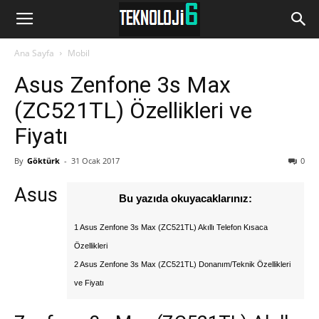
www.Teknoloji6.com
Ana Sayfa
Mobil
Asus Zenfone 3s Max
(ZC521TL) Özellikleri ve
Fiyatı
By
Göktürk
-
31 Ocak 2017
0
Asus
Bu yazıda okuyacaklarınız:
1 Asus Zenfone 3s Max (ZC521TL) Akıllı Telefon Kısaca
Özellikleri
2 Asus Zenfone 3s Max (ZC521TL) Donanım/Teknik Özellikleri
ve Fiyatı