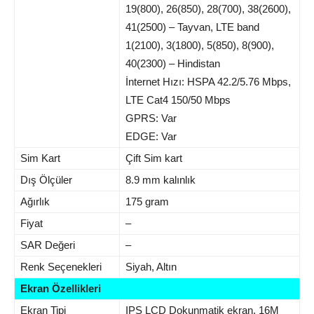
19(800), 26(850), 28(700), 38(2600),
41(2500) – Tayvan, LTE band
1(2100), 3(1800), 5(850), 8(900),
40(2300) – Hindistan
İnternet Hızı: HSPA 42.2/5.76 Mbps,
LTE Cat4 150/50 Mbps
GPRS: Var
EDGE: Var
Sim Kart
Çift Sim kart
Dış Ölçüler
8.9 mm kalınlık
Ağırlık
175 gram
Fiyat
–
SAR Değeri
–
Renk Seçenekleri
Siyah, Altın
Ekran Özellikleri
Ekran Tipi
IPS LCD Dokunmatik ekran, 16M