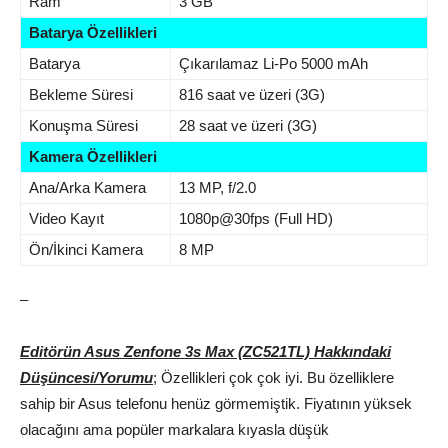
Ram
3 GB
Batarya Özellikleri
Batarya
Çıkarılamaz Li-Po 5000 mAh
Bekleme Süresi
816 saat ve üzeri (3G)
Konuşma Süresi
28 saat ve üzeri (3G)
Kamera Özellikleri
Ana/Arka Kamera
13 MP, f/2.0
Video Kayıt
1080p@30fps (Full HD)
Ön/İkinci Kamera
8 MP
–
Editörün Asus Zenfone 3s Max (ZC521TL) Hakkındaki
Düşüncesi/Yorumu
; Özellikleri çok çok iyi. Bu özelliklere
sahip bir Asus telefonu henüz görmemiştik. Fiyatının yüksek
olacağını ama popüler markalara kıyasla düşük