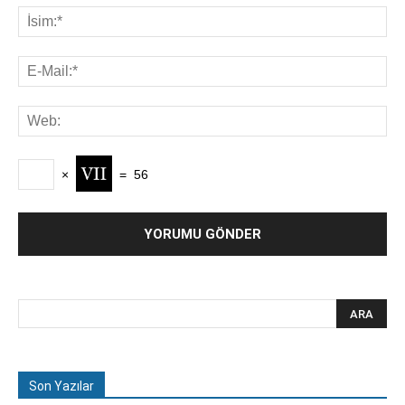
×
=
56
Son Yazılar