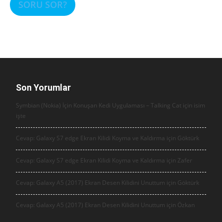
SORU SOR?
Son Yorumlar
Symbian (Nokia) İçin Konuşan Kedi Uygulaması – Talking Cat için
isim
işte
Cevap: Galaxy S7 edge Ekran Kilidi Koyma ve Kaldırma için
Göktürk
Cevap: Galaxy S7 edge Ekran Kilidi Koyma ve Kaldırma için
Zafer
Cevap: Galaxy A5 (2017) Ekran Desen Kilidini Unuttum için
Göktürk
Cevap: Galaxy A5 (2017) Ekran Desen Kilidini Unuttum için
Özkan