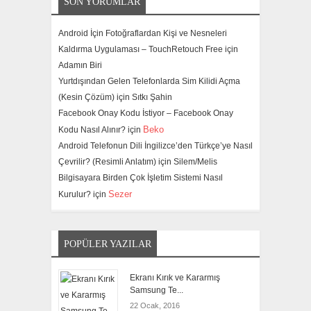
SON YORUMLAR
Android İçin Fotoğraflardan Kişi ve Nesneleri
Kaldırma Uygulaması – TouchRetouch Free için
Adamın Biri
Yurtdışından Gelen Telefonlarda Sim Kilidi Açma
(Kesin Çözüm) için
Sıtkı Şahin
Facebook Onay Kodu İstiyor – Facebook Onay
Beko
Kodu Nasıl Alınır? için
Android Telefonun Dili İngilizce’den Türkçe’ye Nasıl
Çevrilir? (Resimli Anlatım) için
Silem/Melis
Bilgisayara Birden Çok İşletim Sistemi Nasıl
Sezer
Kurulur? için
POPÜLER YAZILAR
Ekranı Kırık ve Kararmış
Samsung Te...
22 Ocak, 2016