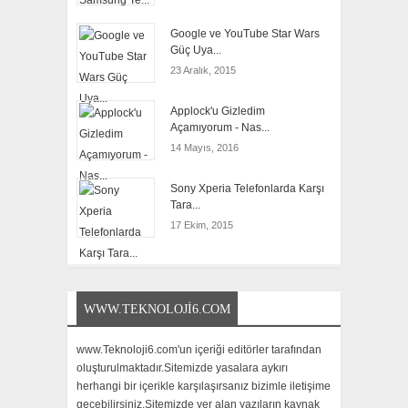
Google ve YouTube Star Wars
Güç Uya...
23 Aralık, 2015
Applock'u Gizledim
Açamıyorum - Nas...
14 Mayıs, 2016
Sony Xperia Telefonlarda Karşı
Tara...
17 Ekim, 2015
WWW.TEKNOLOJI6.COM
www.Teknoloji6.com'un içeriği editörler tarafından
oluşturulmaktadır.Sitemizde yasalara aykırı
herhangi bir içerikle karşılaşırsanız bizimle iletişime
geçebilirsiniz.Sitemizde yer alan yazıların kaynak