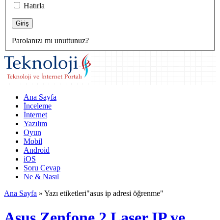
Hatırla
Parolanızı mı unuttunuz?
Ana Sayfa
İnceleme
İnternet
Yazılım
Oyun
Mobil
Android
iOS
Soru Cevap
Ne & Nasıl
Ana Sayfa
»
Yazı etiketleri"asus ip adresi öğrenme"
Asus Zenfone 2 Laser IP ve