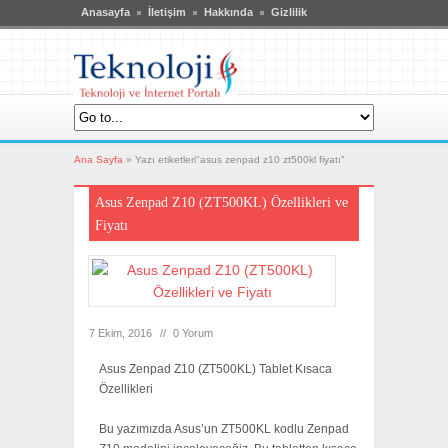
Anasayfa
İletişim
Hakkında
Gizlilik
Ana Sayfa
»
Yazı etiketleri"asus zenpad z10 zt500kl fiyatı"
Asus Zenpad Z10 (ZT500KL) Özellikleri ve
Fiyatı
7 Ekim, 2016
//
0 Yorum
Asus Zenpad Z10 (ZT500KL) Tablet Kısaca
Özellikleri
Bu yazımızda Asus’un ZT500KL kodlu Zenpad