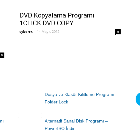
DVD Kopyalama Programı –
1CLICK DVD COPY
cyberrx
-
14 Mayıs 2012
0
0
Dosya ve Klasör Kilitleme Programı –
Folder Lock
mı
Alternatif Sanal Disk Programı –
PowerISO İndir