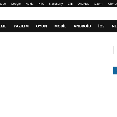
novo
Google
Nokia
HTC
BlackBerry
ZTE
OnePlus
Xiaomi
Gione
EME
YAZILIM
OYUN
MOBIL
ANDROID
IOS
NE