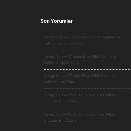
Son Yorumlar
Symbian (Nokia) İçin Konuşan Kedi Uygulaması –
Talking Cat için
isim işte
Cevap: Galaxy S7 edge Ekran Kilidi Koyma ve
Kaldırma için
Göktürk
Cevap: Galaxy S7 edge Ekran Kilidi Koyma ve
Kaldırma için
Zafer
Cevap: Galaxy A5 (2017) Ekran Desen Kilidini
Unuttum için
Göktürk
Cevap: Galaxy A5 (2017) Ekran Desen Kilidini
Unuttum için
Özkan