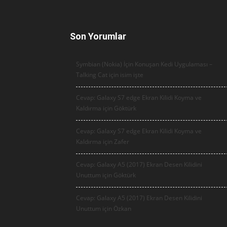
Son Yorumlar
Symbian (Nokia) İçin Konuşan Kedi Uygulaması –
Talking Cat için
isim işte
Cevap: Galaxy S7 edge Ekran Kilidi Koyma ve
Kaldırma için
Göktürk
Cevap: Galaxy S7 edge Ekran Kilidi Koyma ve
Kaldırma için
Zafer
Cevap: Galaxy A5 (2017) Ekran Desen Kilidini
Unuttum için
Göktürk
Cevap: Galaxy A5 (2017) Ekran Desen Kilidini
Unuttum için
Özkan