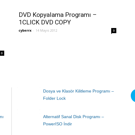
DVD Kopyalama Programı –
1CLICK DVD COPY
cyberrx
-
14 Mayıs 2012
0
0
Dosya ve Klasör Kilitleme Programı –
Folder Lock
mı
Alternatif Sanal Disk Programı –
PowerISO İndir