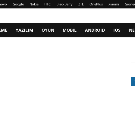
novo
Google
Nokia
HTC
BlackBerry
ZTE
OnePlus
Xiaomi
Gione
EME
YAZILIM
OYUN
MOBIL
ANDROID
IOS
NE