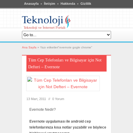
Anasayfa
İletişim
Hakkında
Gizlilik
Ana Sayfa
»
Yazı etiketleri"evernote gogle chrome"
Tüm Cep Telefonları ve Bilgisayar için Not
Defteri – Evernote
13 Mart, 2011
//
0 Yorum
Evernote Nedir?
Evernote uygulaması ile android cep
telefonlarınıza kısa notlar yazabilir ve böylece