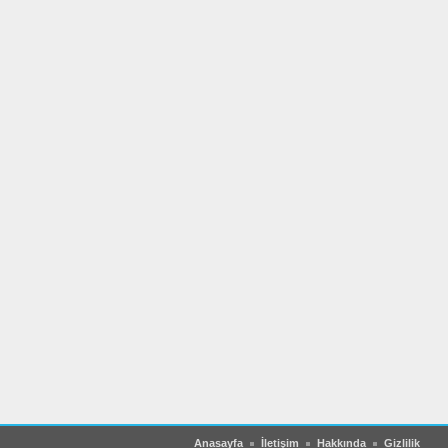
Anasayfa
İletişim
Hakkında
Gizlilik