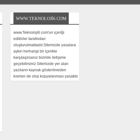
WWW.TEKNOLOJI6.COM
www.Teknoloji6.com'un içeriği
editörler tarafından
oluşturulmaktadır.Sitemizde yasalara
aykırı herhangi bir içerikle
karşılaşırsanız bizimle iletişime
geçebilirsiniz.Sitemizde yer alan
yazıların kaynak gösterilmeden
kısmen de olsa kopyalanması yasaktır.