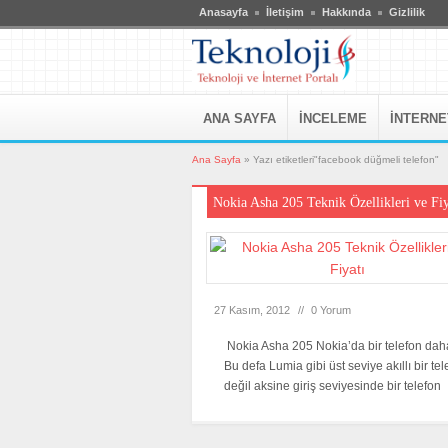
Anasayfa
İletişim
Hakkında
Gizlilik
ANA SAYFA
İNCELEME
İNTERNE
Ana Sayfa
»
Yazı etiketleri"facebook düğmeli telefon"
Nokia Asha 205 Teknik Özellikleri ve Fiy
27 Kasım, 2012
//
0 Yorum
Nokia Asha 205 Nokia’da bir telefon daha
Bu defa Lumia gibi üst seviye akıllı bir tel
değil aksine giriş seviyesinde bir telefon