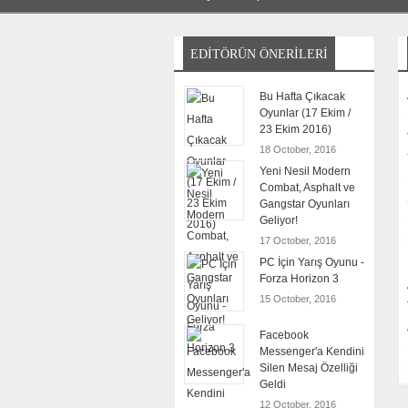
EDITÖRÜN ÖNERILERI
Bu Hafta Çıkacak
Oyunlar (17 Ekim /
23 Ekim 2016)
18 October, 2016
Yeni Nesil Modern
Combat, Asphalt ve
Gangstar Oyunları
Geliyor!
17 October, 2016
PC İçin Yarış Oyunu -
Forza Horizon 3
15 October, 2016
Facebook
Messenger'a Kendini
Silen Mesaj Özelliği
Geldi
12 October, 2016