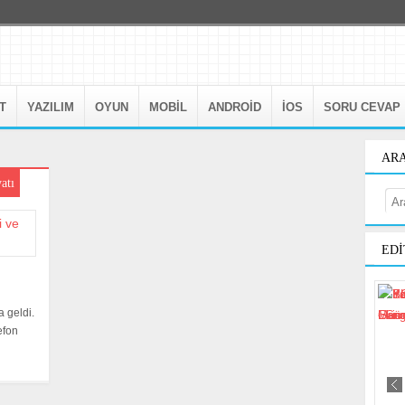
T
YAZILIM
OYUN
MOBIL
ANDROID
IOS
SORU CEVAP
AR
atı
EDI
 geldi.
efon