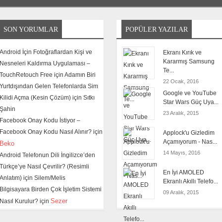
SON YORUMLAR
POPÜLER YAZILAR
Android İçin Fotoğraflardan Kişi ve
Ekranı Kırık ve
Kararmış Samsung
Nesneleri Kaldırma Uygulaması –
Te...
TouchRetouch Free için
Adamın Biri
22 Ocak, 2016
Yurtdışından Gelen Telefonlarda Sim
Google ve YouTube
Kilidi Açma (Kesin Çözüm) için
Sıtkı
Star Wars Güç Uya...
Şahin
23 Aralık, 2015
Facebook Onay Kodu İstiyor –
Facebook Onay Kodu Nasıl Alınır? için
Applock'u Gizledim
Açamıyorum - Nas...
Beko
14 Mayıs, 2016
Android Telefonun Dili İngilizce’den
Türkçe’ye Nasıl Çevrilir? (Resimli
En İyi AMOLED
Anlatım) için
Silem/Melis
Ekranlı Akıllı Telefo...
Bilgisayara Birden Çok İşletim Sistemi
09 Aralık, 2015
Sezer
Nasıl Kurulur? için