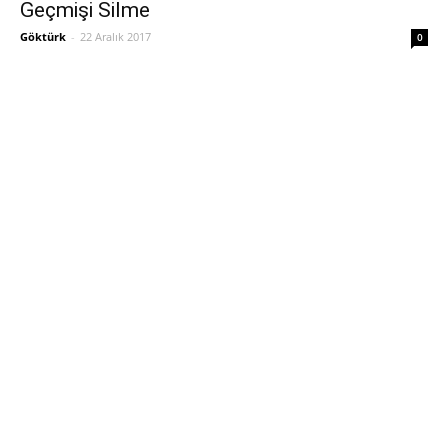
Geçmişi Silme
Göktürk
-
22 Aralık 2017
0