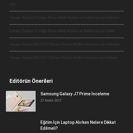
işte
Cevap: Galaxy S7 edge Ekran Kilidi Koyma ve Kaldırma için
Göktürk
Cevap: Galaxy S7 edge Ekran Kilidi Koyma ve Kaldırma için
Zafer
Cevap: Galaxy A5 (2017) Ekran Desen Kilidini Unuttum için
Göktürk
Cevap: Galaxy A5 (2017) Ekran Desen Kilidini Unuttum için
Özkan
Editörün Önerileri
Samsung Galaxy J7 Prime İnceleme
27 Aralık 2017
Eğitim İçin Laptop Alırken Nelere Dikkat
Edilmeli?