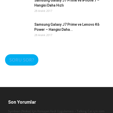
Samsung Galaxy J7 Prime ve iPhone 7 –
Hangisi Daha Hızlı
28 Aralık 2017
Samsung Galaxy J7 Prime ve Lenovo K6
Power – Hangisi Daha...
28 Aralık 2017
SORU SOR?
Son Yorumlar
Symbian (Nokia) İçin Konuşan Kedi Uygulaması – Talking Cat için
isim