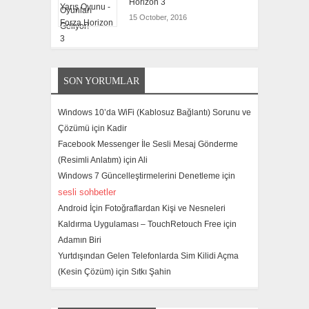
Horizon 3
15 October, 2016
SON YORUMLAR
Windows 10’da WiFi (Kablosuz Bağlantı) Sorunu ve
Çözümü için
Kadir
Facebook Messenger İle Sesli Mesaj Gönderme
(Resimli Anlatım) için
Ali
Windows 7 Güncelleştirmelerini Denetleme için
sesli sohbetler
Android İçin Fotoğraflardan Kişi ve Nesneleri
Kaldırma Uygulaması – TouchRetouch Free için
Adamın Biri
Yurtdışından Gelen Telefonlarda Sim Kilidi Açma
(Kesin Çözüm) için
Sıtkı Şahin