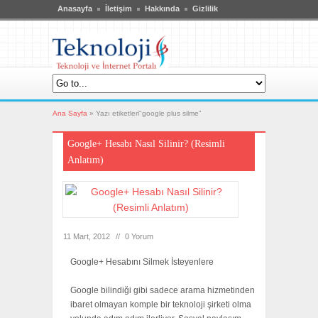
Anasayfa
İletişim
Hakkında
Gizlilik
Ana Sayfa
»
Yazı etiketleri"google plus silme"
Google+ Hesabı Nasıl Silinir? (Resimli
Anlatım)
11 Mart, 2012
//
0 Yorum
Google+ Hesabını Silmek İsteyenlere
Google bilindiği gibi sadece arama hizmetinden
ibaret olmayan komple bir teknoloji şirketi olma